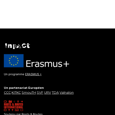
Un programme
ERASMUS +
Un partenariat Européen
CCC
KITKC
SmouTH
SVF
URV
TDA
Valnalon
Soutenu par
Roots & Routes