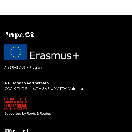
An
ERASMUS +
Program
A European Partnership
CCC
KITKC
SmouTH
SVF
URV
TDA
Valnalon
Supported by
Roots & Routes