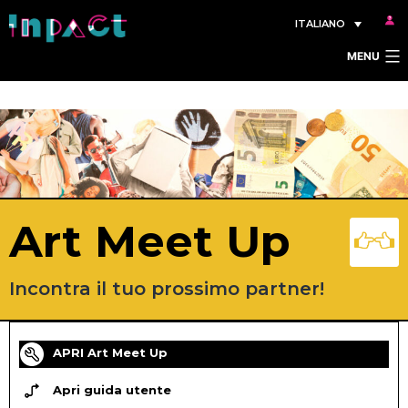
Salta
ITALIANO
al
MENU
contenuto
Art Meet Up
Incontra il tuo prossimo partner!
APRI Art Meet Up
Apri guida utente