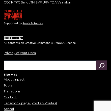
CCC
KITKC
SmouTH
SVF
URV
TDA
Valnalon
Supported by
Roots & Routes
All contents on
Creative Commons 4 BYNCSA
Licence
Privacy of your Data
Site Map
About Inpact
Tools
Transitions
Contact
Facebook page (Roots & Routes)
Accedi