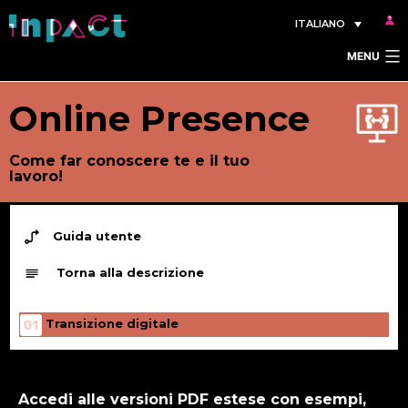
Salta
ITALIANO
al
MENU
contenuto
Online Presence
Come far conoscere te e il tuo
lavoro!
Guida utente
Torna alla descrizione
Transizione digitale
Accedi alle versioni PDF estese con esempi,