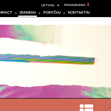
LIETUVIŲ
PRISIJUNGIMAS
INPACT
ĮRANKIAI
POKYČIAI
KONTAKTAI
Rodyti
Rodyti
Rodyti
meniu
meniu
meniu