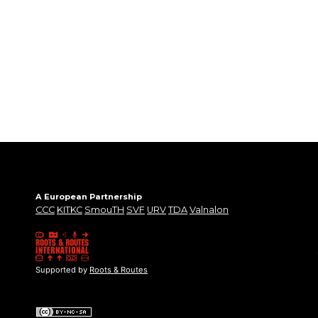
A European Partnership
CCC
KITKC
SmouTH
SVF
URV
TDA
Valnalon
Supported by
Roots & Routes