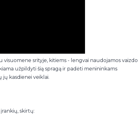
 su visuomene srityje, kitiems - lengvai naudojamos vaizdo
iama užpildyti šią spragą ir padėti menininkams
jų kasdienei veiklai.
rankių, skirtų: