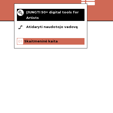
ĮJUNGTI 50+ digital tools for
Artists
Atidaryti naudotojo vadovą
Skaitmeninė kaita