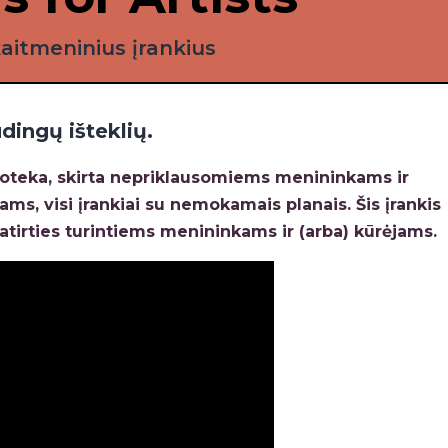
kaitmeninius įrankius
ingų išteklių.
lioteka, skirta nepriklausomiems menininkams ir
s, visi įrankiai su nemokamais planais. Šis įrankis
patirties turintiems menininkams ir (arba) kūrėjams.