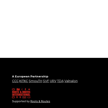
A European Partnership
CCC
KITKC
SmouTH
SVF
URV
TDA
Valnalon
Supported by
Roots & Routes