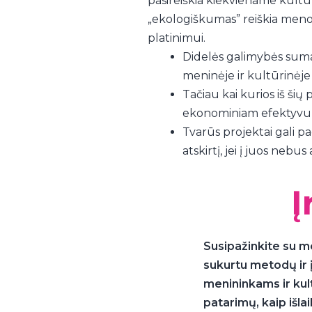
pasireiškia kiekviename kultūr
„ekologiškumas” reiškia meno 
platinimui.
Didelės galimybės sumaži
meninėje ir kultūrinėje 
Tačiau kai kurios iš šių
ekonominiam efektyvu
Tvarūs projektai gali padi
atskirtį, jei į juos neb
Į
Susipažinkite su me
sukurtu metodų ir į
menininkams ir kul
patarimų, kaip išlai