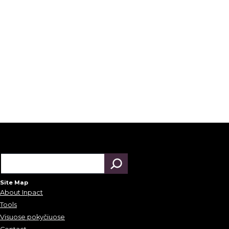
Site Map
About Inpact
Tools
Visuose pokyčiuose