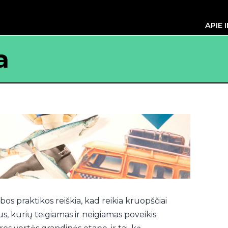
APIE 
a
os praktikos reiškia, kad reikia kruopščiai
us, kurių teigiamas ir neigiamas poveikis