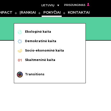
LIETUVIŲ
PRISIJUNGIMAS
INPACT
ĮRANKIAI
POKYČIAI
KONTAKTAI
Rodyti
Rodyti
Rodyti
meniu
meniu
meniu
Ekologinė kaita
Demokratinė kaita
Socio-ekonominė kaita
Skaitmeninė kaita
Transitions