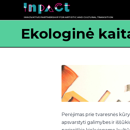
Eiti
prie
INNOVATIVE PARTNERSHIP FOR ARTISTIC AND CULTURAL TRANSITION
turinio
Ekologinė kait
Perėjimas prie tvaresnės kūryb
apsvarstyti galimybes ir iššūki