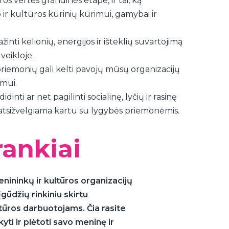
os vertės grandinės etape, ir tai, ką
ir kultūros kūrinių kūrimui, gamybai ir
nti kelionių, energijos ir išteklių suvartojimą
veikloje.
 priemonių gali kelti pavojų mūsų organizacijų
mui.
dinti ar net pagilinti socialinę, lyčių ir rasinę
us atsižvelgiama kartu su lygybės priemonėmis.
rankiai
nininkų ir kultūros organizacijų
gūdžių rinkiniu skirtu
tūros darbuotojams. Čia rasite
kyti ir plėtoti savo meninę ir