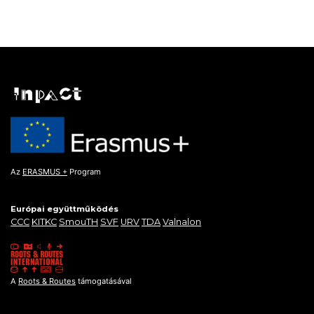
Az
ERASMUS +
Program
Európai együttműködés
CCC
KITKC
SmouTH
SVF
URV
TDA
Valnalon
A
Roots & Routes
támogatásával