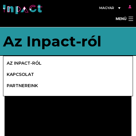
Ugrás
MAGYAR
a
MENÜ
tartalomhoz
Az Inpact-ról
AZ INPACT-RÓL
KAPCSOLAT
PARTNEREINK