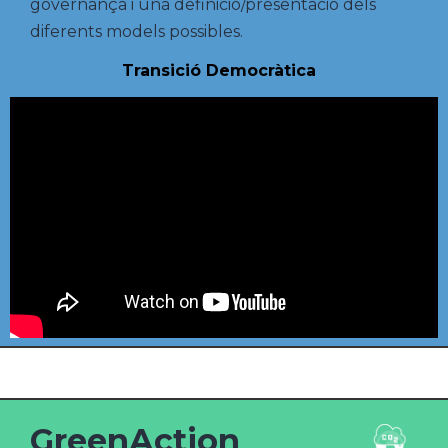
governança i una definició/presentació dels
diferents models possibles.
Transició Democràtica
GreenAction