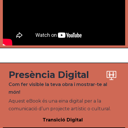
Presència Digital
Com fer visible la teva obra i mostrar-te al
món!
Aquest eBook és una eina digital per a la
comunicació d’un projecte artístic o cultural.
Transició Digital