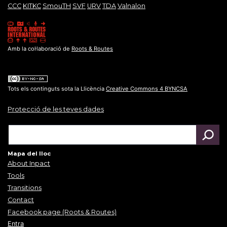
CCC
KITKC
SmouTH
SVF
URV
TDA
Valnalon
Amb la col·laboració de
Roots & Routes
Tots els continguts sota la Llicència
Creative Commons 4 BYNCSA
Protecció de les teves dades
Mapa del lloc
About Inpact
Tools
Transitions
Contact
Facebook page (Roots & Routes)
Entra