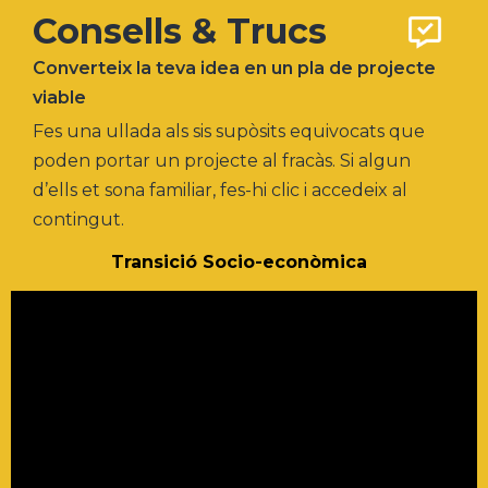
Consells & Trucs
Converteix la teva idea en un pla de projecte
viable
Fes una ullada als sis supòsits equivocats que
poden portar un projecte al fracàs. Si algun
d’ells et sona familiar, fes-hi clic i accedeix al
contingut.
Transició Socio-econòmica