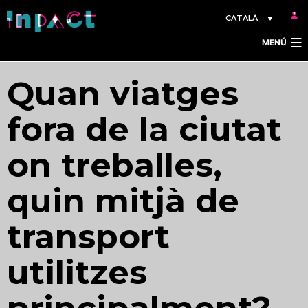
Vés
CATALÀ
al
MENÚ
contingut
Quan viatges
fora de la ciutat
on treballes,
quin mitjà de
transport
utilitzes