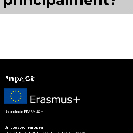
principalment?
Un projecte
ERASMUS +
Un consorci europeu
CCC
KITKC
SmouTH
SVF
URV
TDA
Valnalon