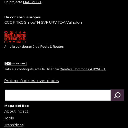
Un projecte
ERASMUS +
Un consorci europeu
CCC
KITKC
SmouTH
SVF
URV
TDA
Valnalon
Amb la col·laboració de
Roots & Routes
Tots els continguts sota la Llicència
Creative Commons 4 BYNCSA
Protecció de les teves dades
Mapa del lloc
About Inpact
Tools
Transitions