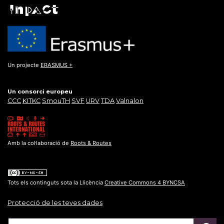
Un projecte
ERASMUS +
Un consorci europeu
CCC
KITKC
SmouTH
SVF
URV
TDA
Valnalon
Amb la col·laboració de
Roots & Routes
Tots els continguts sota la Llicència
Creative Commons 4 BYNCSA
Protecció de les teves dades